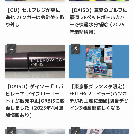
【GU】セルフレジが更に
【DAISO】真夏のゴルフに
進化|ハンガーは会計後に取
最適|2ℓペットボトルカバ
り外し
ーで快適水分補給（2025
年最新情報）
【DAISO】ダイソー「エバ
【東京駅グランスタ限定】
ビレーナ アイブローコー
FEILER(フェイラー)ハンカ
ト」が販売中止|ORBISに変
チがお土産に最適|駅舎デザ
更しました（2025年4月追
イン3種全部欲しくなる
加情報あり）