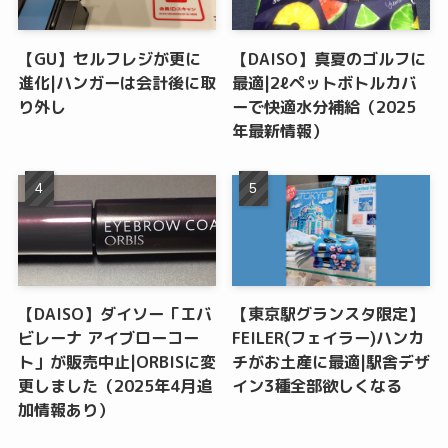
【GU】セルフレジが更に
【DAISO】真夏のゴルフに
進化|ハンガーは会計後に取
最適|2ℓペットボトルカバ
り外し
ーで快適水分補給（2025
年最新情報）
【DAISO】ダイソー「エバ
【東京駅グランスタ限定】
ビレーナ アイブローコー
FEILER(フェイラー)ハンカ
ト」が販売中止|ORBISに変
チがお土産に最適|駅舎デザ
更しました（2025年4月追
イン3種全部欲しくなる
加情報あり）