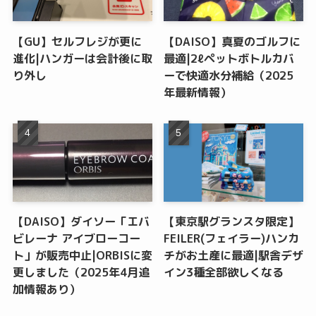
【GU】セルフレジが更に
【DAISO】真夏のゴルフに
進化|ハンガーは会計後に取
最適|2ℓペットボトルカバ
り外し
ーで快適水分補給（2025
年最新情報）
【DAISO】ダイソー「エバ
【東京駅グランスタ限定】
ビレーナ アイブローコー
FEILER(フェイラー)ハンカ
ト」が販売中止|ORBISに変
チがお土産に最適|駅舎デザ
更しました（2025年4月追
イン3種全部欲しくなる
加情報あり）