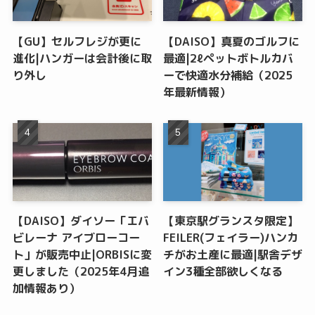
【GU】セルフレジが更に
【DAISO】真夏のゴルフに
進化|ハンガーは会計後に取
最適|2ℓペットボトルカバ
り外し
ーで快適水分補給（2025
年最新情報）
【DAISO】ダイソー「エバ
【東京駅グランスタ限定】
ビレーナ アイブローコー
FEILER(フェイラー)ハンカ
ト」が販売中止|ORBISに変
チがお土産に最適|駅舎デザ
更しました（2025年4月追
イン3種全部欲しくなる
加情報あり）