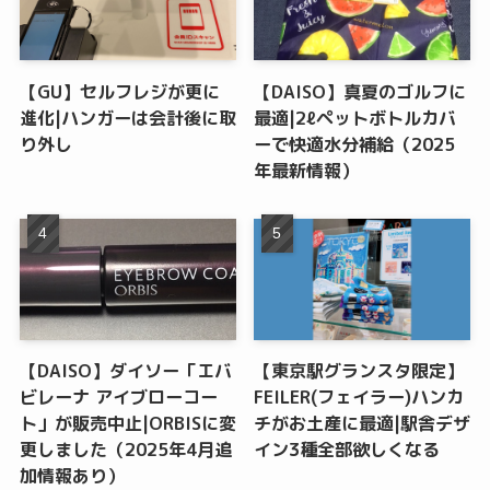
【GU】セルフレジが更に
【DAISO】真夏のゴルフに
進化|ハンガーは会計後に取
最適|2ℓペットボトルカバ
り外し
ーで快適水分補給（2025
年最新情報）
【DAISO】ダイソー「エバ
【東京駅グランスタ限定】
ビレーナ アイブローコー
FEILER(フェイラー)ハンカ
ト」が販売中止|ORBISに変
チがお土産に最適|駅舎デザ
更しました（2025年4月追
イン3種全部欲しくなる
加情報あり）