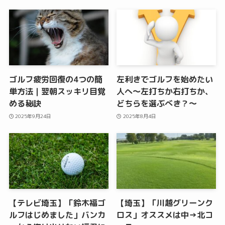
ゴルフ疲労回復の4つの簡
左利きでゴルフを始めたい
単方法｜翌朝スッキリ目覚
人へ〜左打ちか右打ちか、
める秘訣
どちらを選ぶべき？〜
2025年9月24日
2025年8月4日
【テレビ埼玉】「鈴木福ゴ
【埼玉】「川越グリーンク
ルフはじめました」バンカ
ロス」オススメは中→北コ