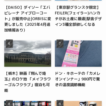
【DAISO】ダイソー「エバ
【東京駅グランスタ限定】
ビレーナ アイブローコー
FEILER(フェイラー)ハンカ
ト」が販売中止|ORBISに変
チがお土産に最適|駅舎デザ
更しました（2025年4月追
イン3種全部欲しくなる
加情報あり）
【栃木】映画『翔んで埼
ドン・キホーテの「カメレ
玉』のロケ地 「メイフラワ
オンインナー」980円で驚
ーゴルフクラブ」宿泊も可
きの温度調節機能
能