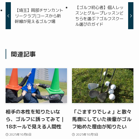
【ゴルフ初心者】個人レッ
【埼玉】岡部チサンカント
スンとグループレッスンど
リークラブ|コースから新
ちらを選ぶ？ゴルフスクー
幹線が見えるゴルフ場
ル選びのガイド
関連記事
相手の本性を知りたいな
「ごますりでしょ」と散々
ら、ゴルフに誘ってみて｜
馬鹿にしていた後輩がゴル
18ホールで見える人間性
フ始めた理由が知りたい
2025年10月6日
2025年10月5日