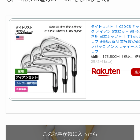
タイトリスト 「 620 CB 
ク アイアン 6本セット #5-9
き用 日本シャフト 」 Titlei
ラブ 正規品 新品 業界最安値
フバッグ メンズ レディース
ラブ
価格：175,800円（税込、送
25/8/4時点)
楽
この記事が気に入ったら