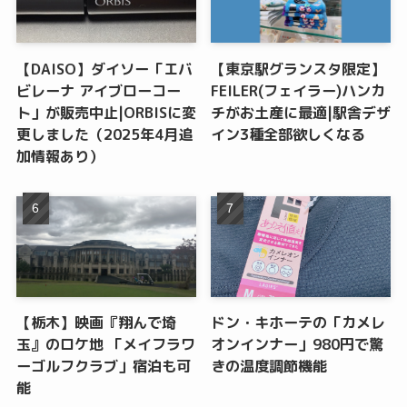
【DAISO】ダイソー「エバ
【東京駅グランスタ限定】
ビレーナ アイブローコー
FEILER(フェイラー)ハンカ
ト」が販売中止|ORBISに変
チがお土産に最適|駅舎デザ
更しました（2025年4月追
イン3種全部欲しくなる
加情報あり）
【栃木】映画『翔んで埼
ドン・キホーテの「カメレ
玉』のロケ地 「メイフラワ
オンインナー」980円で驚
ーゴルフクラブ」宿泊も可
きの温度調節機能
能