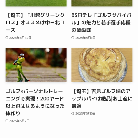
【埼玉】「川越グリーンク
BS日テレ「ゴルフサバイバ
ロス」オススメは中→北コ
ル」の魅力と若手選手応援
ース
の醍醐味
2025年5月12日
2025年5月8日
ゴルフ×パーソナルトレー
【埼玉】吉見ゴルフ場のア
ニングで実現！200ヤード
ップルパイは絶品|お土産に
以上飛ばせるようになった
最適
体作り
2025年5月5日
2025年5月7日