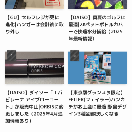
【GU】セルフレジが更に
【DAISO】真夏のゴルフに
進化|ハンガーは会計後に取
最適|2ℓペットボトルカバ
り外し
ーで快適水分補給（2025
年最新情報）
【DAISO】ダイソー「エバ
【東京駅グランスタ限定】
ビレーナ アイブローコー
FEILER(フェイラー)ハンカ
ト」が販売中止|ORBISに変
チがお土産に最適|駅舎デザ
更しました（2025年4月追
イン3種全部欲しくなる
加情報あり）