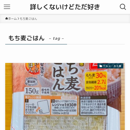
詳しくないけどただ好き
ホーム
もち麦ごはん
もち麦ごはん
– tag –
グルメ・お土産