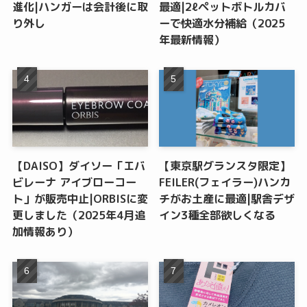
進化|ハンガーは会計後に取
最適|2ℓペットボトルカバ
り外し
ーで快適水分補給（2025
年最新情報）
【DAISO】ダイソー「エバ
【東京駅グランスタ限定】
ビレーナ アイブローコー
FEILER(フェイラー)ハンカ
ト」が販売中止|ORBISに変
チがお土産に最適|駅舎デザ
更しました（2025年4月追
イン3種全部欲しくなる
加情報あり）