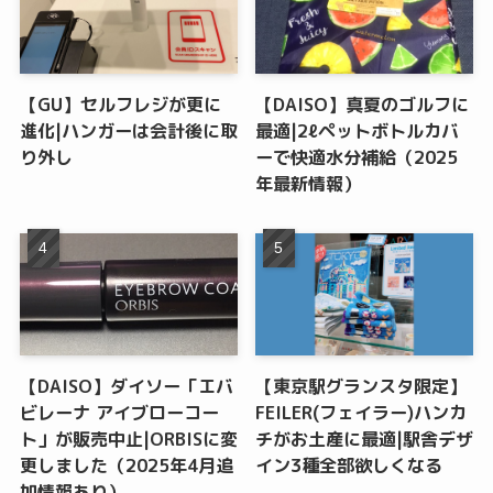
【GU】セルフレジが更に
【DAISO】真夏のゴルフに
進化|ハンガーは会計後に取
最適|2ℓペットボトルカバ
り外し
ーで快適水分補給（2025
年最新情報）
【DAISO】ダイソー「エバ
【東京駅グランスタ限定】
ビレーナ アイブローコー
FEILER(フェイラー)ハンカ
ト」が販売中止|ORBISに変
チがお土産に最適|駅舎デザ
更しました（2025年4月追
イン3種全部欲しくなる
加情報あり）