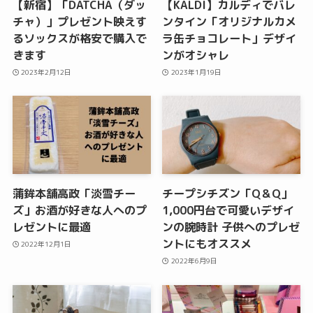
【新宿】「DATCHA（ダッ
【KALDI】カルディでバレ
チャ）」プレゼント映えす
ンタイン「オリジナルカメ
るソックスが格安で購入で
ラ缶チョコレート」デザイ
きます
ンがオシャレ
2023年2月12日
2023年1月19日
蒲鉾本舗高政「淡雪チー
チープシチズン「Q＆Q」
ズ」お酒が好きな人へのプ
1,000円台で可愛いデザイ
レゼントに最適
ンの腕時計 子供へのプレゼ
ントにもオススメ
2022年12月1日
2022年6月9日