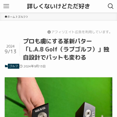
詳しくないけどただ好き
ホーム
ゴルフ
アフィリエイト広告を利用しています。
プロも虜にする革新パター
2024
「L.A.B Golf（ラブゴルフ）」独
9/13
自設計でパットも変わる
ゴルフ
2024年9月13日