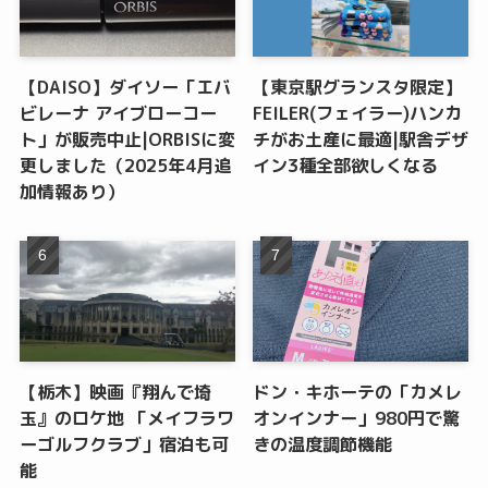
【DAISO】ダイソー「エバ
【東京駅グランスタ限定】
ビレーナ アイブローコー
FEILER(フェイラー)ハンカ
ト」が販売中止|ORBISに変
チがお土産に最適|駅舎デザ
更しました（2025年4月追
イン3種全部欲しくなる
加情報あり）
【栃木】映画『翔んで埼
ドン・キホーテの「カメレ
玉』のロケ地 「メイフラワ
オンインナー」980円で驚
ーゴルフクラブ」宿泊も可
きの温度調節機能
能