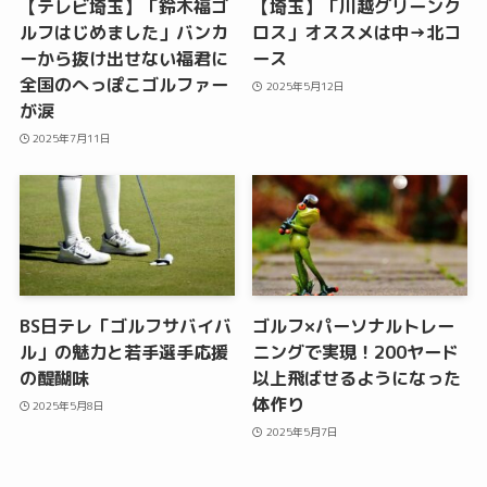
【テレビ埼玉】「鈴木福ゴ
【埼玉】「川越グリーンク
ルフはじめました」バンカ
ロス」オススメは中→北コ
ーから抜け出せない福君に
ース
全国のへっぽこゴルファー
2025年5月12日
が涙
2025年7月11日
BS日テレ「ゴルフサバイバ
ゴルフ×パーソナルトレー
ル」の魅力と若手選手応援
ニングで実現！200ヤード
の醍醐味
以上飛ばせるようになった
体作り
2025年5月8日
2025年5月7日