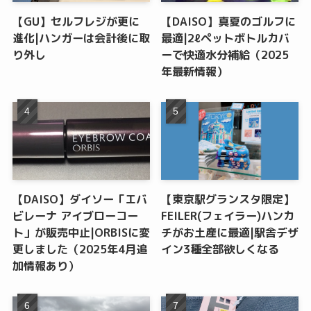
【GU】セルフレジが更に
【DAISO】真夏のゴルフに
進化|ハンガーは会計後に取
最適|2ℓペットボトルカバ
り外し
ーで快適水分補給（2025
年最新情報）
【DAISO】ダイソー「エバ
【東京駅グランスタ限定】
ビレーナ アイブローコー
FEILER(フェイラー)ハンカ
ト」が販売中止|ORBISに変
チがお土産に最適|駅舎デザ
更しました（2025年4月追
イン3種全部欲しくなる
加情報あり）