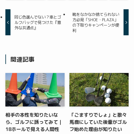
靴をなかなか捨てられない
同じ色選んでない？車とゴ
方必見「SHOE・PLAZA」
ルフバッグで見つけた『意
の下取りキャンペーンが便
外な共通点』
利
関連記事
相手の本性を知りたいな
「ごますりでしょ」と散々
ら、ゴルフに誘ってみて｜
馬鹿にしていた後輩がゴル
18ホールで見える人間性
フ始めた理由が知りたい