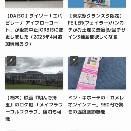
【DAISO】ダイソー「エバ
【東京駅グランスタ限定】
ビレーナ アイブローコー
FEILER(フェイラー)ハンカ
ト」が販売中止|ORBISに変
チがお土産に最適|駅舎デザ
更しました（2025年4月追
イン3種全部欲しくなる
加情報あり）
【栃木】映画『翔んで埼
ドン・キホーテの「カメレ
玉』のロケ地 「メイフラワ
オンインナー」980円で驚
ーゴルフクラブ」宿泊も可
きの温度調節機能
能