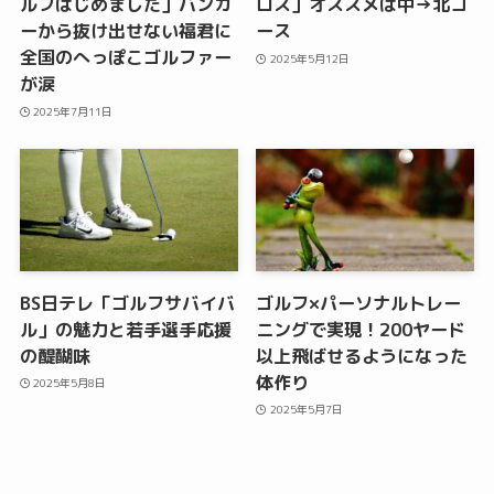
ルフはじめました」バンカ
ロス」オススメは中→北コ
ーから抜け出せない福君に
ース
全国のへっぽこゴルファー
2025年5月12日
が涙
2025年7月11日
BS日テレ「ゴルフサバイバ
ゴルフ×パーソナルトレー
ル」の魅力と若手選手応援
ニングで実現！200ヤード
の醍醐味
以上飛ばせるようになった
体作り
2025年5月8日
2025年5月7日