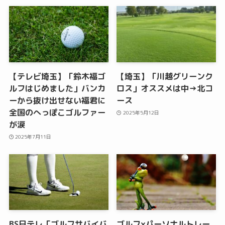
【テレビ埼玉】「鈴木福ゴ
【埼玉】「川越グリーンク
ルフはじめました」バンカ
ロス」オススメは中→北コ
ーから抜け出せない福君に
ース
全国のへっぽこゴルファー
2025年5月12日
が涙
2025年7月11日
BS日テレ「ゴルフサバイバ
ゴルフ×パーソナルトレー