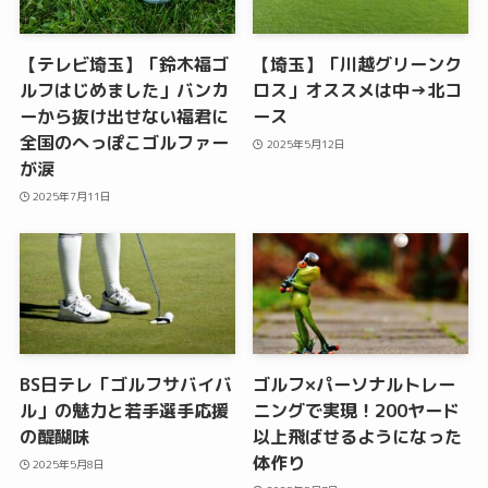
【テレビ埼玉】「鈴木福ゴ
【埼玉】「川越グリーンク
ルフはじめました」バンカ
ロス」オススメは中→北コ
ーから抜け出せない福君に
ース
全国のへっぽこゴルファー
2025年5月12日
が涙
2025年7月11日
BS日テレ「ゴルフサバイバ
ゴルフ×パーソナルトレー
ル」の魅力と若手選手応援
ニングで実現！200ヤード
の醍醐味
以上飛ばせるようになった
体作り
2025年5月8日