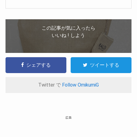
入
この記事が気に入ったら
いいね ! しよう
シェアする
ツイートする
Twitter で
Follow OmikumiG
広告