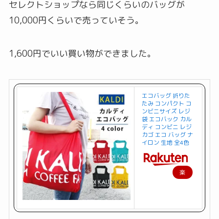
セレクトショップなら同じくらいのバッグが
10,000円くらいで売っていそう。
1,600円でいい買い物ができました。
エコバッグ 折りた
たみ コンパクト コ
ンビニサイズ レジ
袋 エコバック カル
ディ コンビニ レジ
カゴ エコ バッグ ナ
イロン 生地 全4色
楽
天
で
購