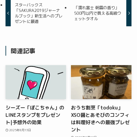
スターバックス
「濡れ富士 朝霧の香り」
「SAKURA2019ジャーナ
500円以内で買える高級ウ
ルブック」新生活へのプレ
ェットタオル
ゼントに最適
関連記事
シーズー「ぽこちゃん」の
おうち割烹「todoku」
LINEスタンプをプレゼン
XSO醤とあそびのコンフィ
ト|予想外の効果
は料理好きへの最強プレゼ
ント
2025年8月13日