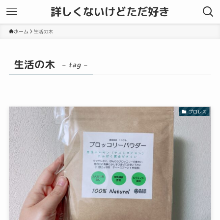
詳しくないけどただ好き
ホーム
生活の木
生活の木
– tag –
プロレス