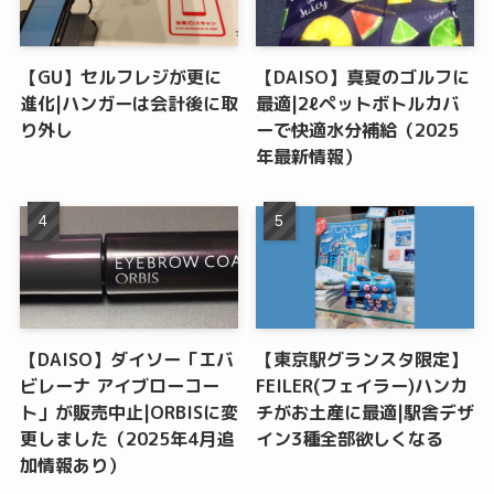
【GU】セルフレジが更に
【DAISO】真夏のゴルフに
進化|ハンガーは会計後に取
最適|2ℓペットボトルカバ
り外し
ーで快適水分補給（2025
年最新情報）
【DAISO】ダイソー「エバ
【東京駅グランスタ限定】
ビレーナ アイブローコー
FEILER(フェイラー)ハンカ
ト」が販売中止|ORBISに変
チがお土産に最適|駅舎デザ
更しました（2025年4月追
イン3種全部欲しくなる
加情報あり）