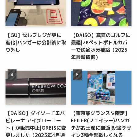
【GU】セルフレジが更に
【DAISO】真夏のゴルフに
進化|ハンガーは会計後に取
最適|2ℓペットボトルカバ
り外し
ーで快適水分補給（2025
年最新情報）
【DAISO】ダイソー「エバ
【東京駅グランスタ限定】
ビレーナ アイブローコー
FEILER(フェイラー)ハンカ
ト」が販売中止|ORBISに変
チがお土産に最適|駅舎デザ
更しました（2025年4月追
イン3種全部欲しくなる