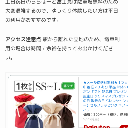
土日祝日のららぽーと富士見は駐車場無料のため
大変混雑するので、ゆっくり体験したい方は平日
の利用がおすすめです。
アクセス注意点
駅から離れた立地のため、電車利
用の場合は時間に余裕を持ってお出かけくださ
い。
★メール便送料無料★【ラッ
巾着 底マチあり 単品 単体 S M 
ボン ギフト 記念日 プレゼン
誕生日 クリスマスプレゼント
の日 敬老の日 バレンタイン
ー】セルフラッピング ギフ
{1}
価格：300円～（税込、送料
5/23時点)