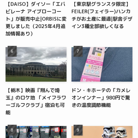
【DAISO】ダイソー「エバ
【東京駅グランスタ限定】
ビレーナ アイブローコー
FEILER(フェイラー)ハンカ
ト」が販売中止|ORBISに変
チがお土産に最適|駅舎デザ
更しました（2025年4月追
イン3種全部欲しくなる
加情報あり）
【栃木】映画『翔んで埼
ドン・キホーテの「カメレ
玉』のロケ地 「メイフラワ
オンインナー」980円で驚
ーゴルフクラブ」宿泊も可
きの温度調節機能
能