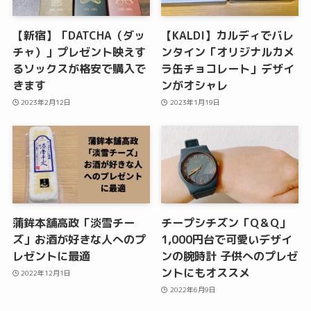
【新宿】「DATCHA（ダッ
【KALDI】カルディでバレ
チャ）」プレゼント映えす
ンタイン「オリジナルカメ
るソックスが格安で購入で
ラ缶チョコレート」デザイ
きます
ンがオシャレ
2023年2月12日
2023年1月19日
蒲鉾本舗高政「淡雪チー
チープシチズン「Q＆Q」
ズ」お酒が好きな人へのプ
1,000円台で可愛いデザイ
レゼントに最適
ンの腕時計 子供へのプレゼ
ントにもオススメ
2022年12月1日
2022年6月9日