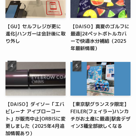
【GU】セルフレジが更に
【DAISO】真夏のゴルフに
進化|ハンガーは会計後に取
最適|2ℓペットボトルカバ
り外し
ーで快適水分補給（2025
年最新情報）
【DAISO】ダイソー「エバ
【東京駅グランスタ限定】
ビレーナ アイブローコー
FEILER(フェイラー)ハンカ
ト」が販売中止|ORBISに変
チがお土産に最適|駅舎デザ
更しました（2025年4月追
イン3種全部欲しくなる
加情報あり）