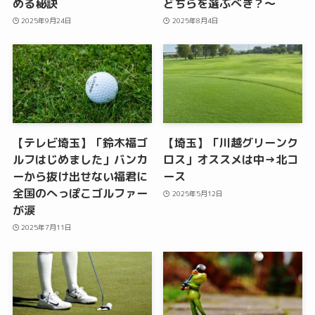
める秘訣
どちらを選ぶべき？〜
2025年9月24日
2025年8月4日
【テレビ埼玉】「鈴木福ゴ
【埼玉】「川越グリーンク
ルフはじめました」バンカ
ロス」オススメは中→北コ
ーから抜け出せない福君に
ース
全国のへっぽこゴルファー
2025年5月12日
が涙
2025年7月11日