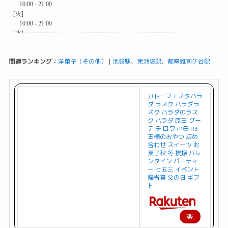
関連ランキング：
洋菓子（その他）
|
池袋駅
、
東池袋駅
、
都電雑司ケ谷駅
ガトーフェスタハラ
ダ ラスク ハラダラ
スク ハラダのラス
ク ハラダ 原田 グー
テ デ ロワ 小缶 R3
王様のおやつ 詰め
合わせ スイーツ お
菓子秋 冬 挨拶 バレ
ンタイン パーティ
ー 七五三 イベント
帰省暮 父の日 ギフ
ト
楽