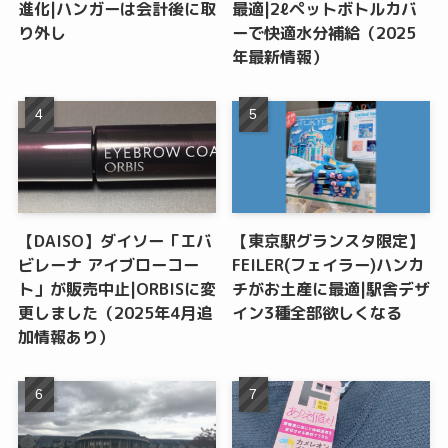
進化|ハンガーは会計後に取
最適|2ℓペットボトルカバ
り外し
ーで快適水分補給（2025
年最新情報）
【DAISO】ダイソー「エバ
【東京駅グランスタ限定】
ビレーナ アイブローコー
FEILER(フェイラー)ハンカ
ト」が販売中止|ORBISに変
チがお土産に最適|駅舎デザ
更しました（2025年4月追
イン3種全部欲しくなる
加情報あり）