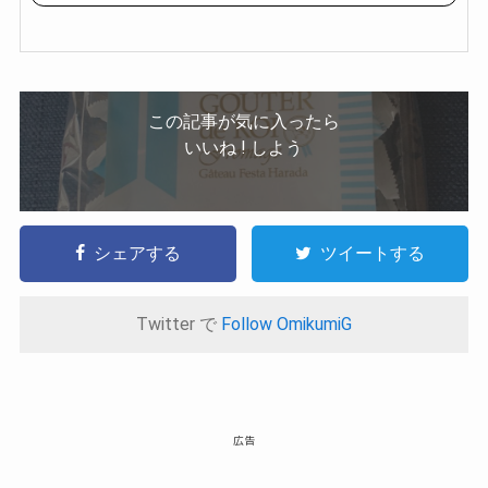
天
で
購
入
この記事が気に入ったら
いいね ! しよう
シェアする
ツイートする
Twitter で
Follow OmikumiG
広告