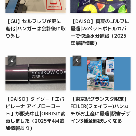
【GU】セルフレジが更に
【DAISO】真夏のゴルフに
進化|ハンガーは会計後に取
最適|2ℓペットボトルカバ
り外し
ーで快適水分補給（2025
年最新情報）
【DAISO】ダイソー「エバ
【東京駅グランスタ限定】
ビレーナ アイブローコー
FEILER(フェイラー)ハンカ
ト」が販売中止|ORBISに変
チがお土産に最適|駅舎デザ
更しました（2025年4月追
イン3種全部欲しくなる
加情報あり）