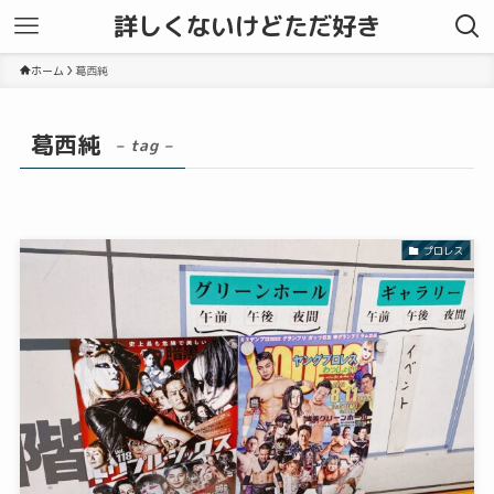
詳しくないけどただ好き
ホーム
葛西純
葛西純
– tag –
プロレス