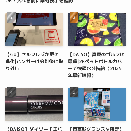
OK！入れる前に素材表示を確認
【GU】セルフレジが更に
【DAISO】真夏のゴルフに
進化|ハンガーは会計後に取
最適|2ℓペットボトルカバ
り外し
ーで快適水分補給（2025
年最新情報）
【DAISO】ダイソー「エバ
【東京駅グランスタ限定】