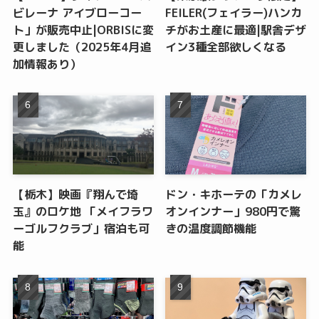
ビレーナ アイブローコー
FEILER(フェイラー)ハンカ
ト」が販売中止|ORBISに変
チがお土産に最適|駅舎デザ
更しました（2025年4月追
イン3種全部欲しくなる
加情報あり）
【栃木】映画『翔んで埼
ドン・キホーテの「カメレ
玉』のロケ地 「メイフラワ
オンインナー」980円で驚
ーゴルフクラブ」宿泊も可
きの温度調節機能
能