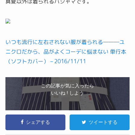
真夏以外は着られるパジャマです。
いつも流行に左右されない服が着られる―――ユ
ニクロだから、品がよくコーデに悩まない 単行本
（ソフトカバー） – 2016/11/11
この記事が気に入ったら
いいね ! しよう
シェアする
ツイートする