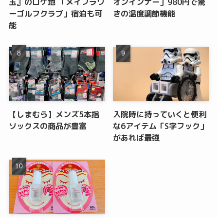
玉』のロケ地 「メイフラワ
オンインナー」980円で驚
ーゴルフクラブ」宿泊も可
きの温度調節機能
能
【しまむら】メンズ5本指
入院時に持っていくと便利
ソックスの商品が豊富
な6アイテム「S字フック」
があれば最強