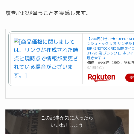
履き心地が違うことを実感します。
【200円引きCP★SUPERSA
ンシュトック リオ サンダル
BIRKENSTOCK RIO 細幅タイプ
31793 黒 ブラック 白 ホワ
履きやすい
価格：6990円（税込、送料別
9/15時点)
楽
この記事が気に入ったら
いいね ! しよう