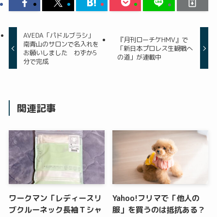
AVEDA「パドルブラシ」
『月刊ローチケHMV』で
南青山のサロンで名入れを
「新日本プロレス生観戦へ
お願いしました わずか5
の道」が連載中
分で完成
関連記事
ワークマン「レディースリ
Yahoo!フリマで「他人の
ブクルーネック長袖Ｔシャ
服」を買うのは抵抗ある？