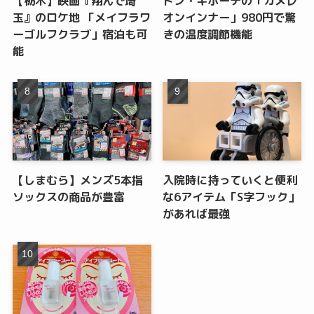
【栃木】映画『翔んで埼
ドン・キホーテの「カメレ
玉』のロケ地 「メイフラワ
オンインナー」980円で驚
ーゴルフクラブ」宿泊も可
きの温度調節機能
能
【しまむら】メンズ5本指
入院時に持っていくと便利
ソックスの商品が豊富
な6アイテム「S字フック」
があれば最強