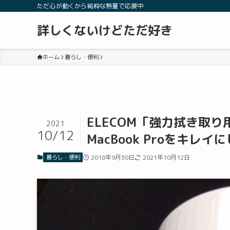
ただ心が動くから純粋な熱量で応援中
詳しくないけどただ好き
ホーム
暮らし・便利
ELECOM「強力拭き取
2021
10/12
MacBook Proをキレイ
暮らし・便利
2018年9月30日
2021年10月12日