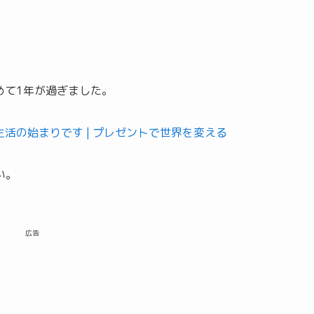
始めて1年が過ぎました。
ゴ生活の始まりです | プレゼントで世界を変える
い。
広告