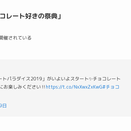
コレート好きの祭典」
で開催されている
トパラダイス2019」がいよいよスタート✨チョコレート
分にお楽しみください‼
https://t.co/NxXwxZxKwG
#チョコ
9日