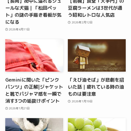
【長岡】街中に溢れるシュ
【岩槻】食堂「大手門」の
ールな犬猫｜「松田ペッ
豆腐ラーメンは3世代が通
ト」の謎の手描き看板が気
う昭和レトロな人気店
になる
2026年2月12日
2026年4月11日
Geminiに聞いた「ピンク
「えび油そば」が悲劇を招
パンツ」の正解|ジャケット
いた話｜疲れている時の油
と靴でパジャマ感を一瞬で
ものは要注意
消す3つの垢抜けポイント
2026年1月19日
2026年1月21日