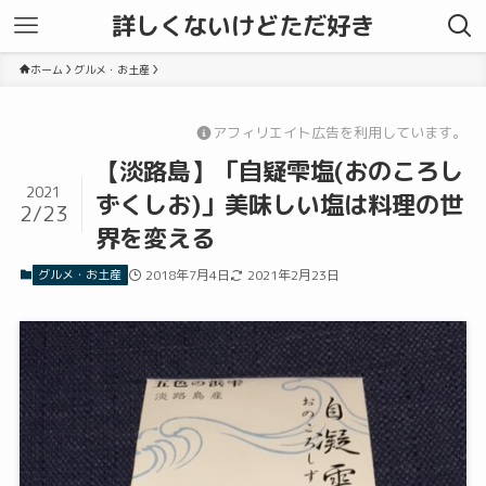
詳しくないけどただ好き
ホーム
グルメ・お土産
アフィリエイト広告を利用しています。
【淡路島】「自疑雫塩(おのころし
2021
ずくしお)」美味しい塩は料理の世
2/23
界を変える
グルメ・お土産
2018年7月4日
2021年2月23日