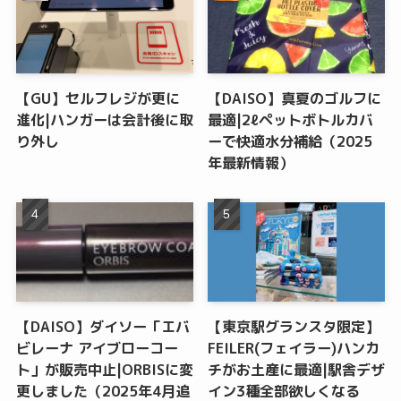
【GU】セルフレジが更に
【DAISO】真夏のゴルフに
進化|ハンガーは会計後に取
最適|2ℓペットボトルカバ
り外し
ーで快適水分補給（2025
年最新情報）
【DAISO】ダイソー「エバ
【東京駅グランスタ限定】
ビレーナ アイブローコー
FEILER(フェイラー)ハンカ
ト」が販売中止|ORBISに変
チがお土産に最適|駅舎デザ
更しました（2025年4月追
イン3種全部欲しくなる