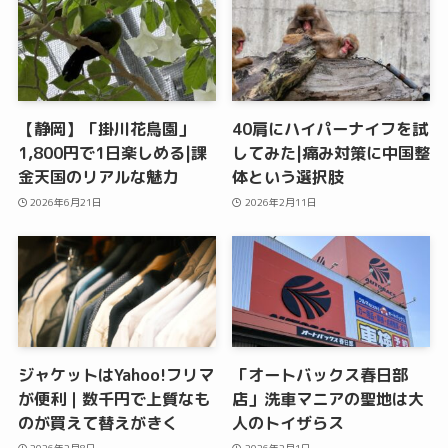
【静岡】「掛川花鳥園」
40肩にハイパーナイフを試
1,800円で1日楽しめる|課
してみた|痛み対策に中国整
金天国のリアルな魅力
体という選択肢
2026年6月21日
2026年2月11日
ジャケットはYahoo!フリマ
「オートバックス春日部
が便利｜数千円で上質なも
店」洗車マニアの聖地は大
のが買えて替えがきく
人のトイザらス
2026年2月8日
2026年2月1日