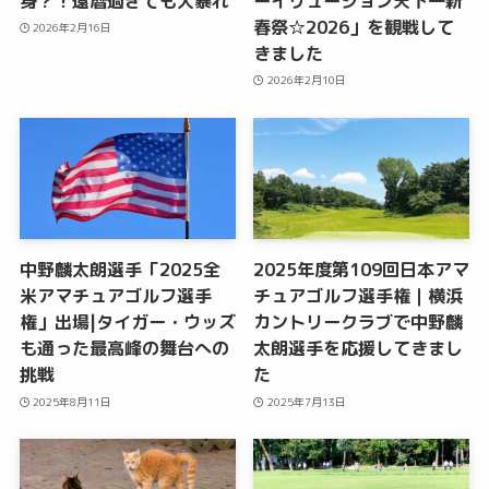
身？！還暦過ぎても大暴れ
ーイリュージョン天下一新
春祭☆2026」を観戦して
2026年2月16日
きました
2026年2月10日
中野麟太朗選手「2025全
2025年度第109回日本アマ
米アマチュアゴルフ選手
チュアゴルフ選手権｜横浜
権」出場|タイガー・ウッズ
カントリークラブで中野麟
も通った最高峰の舞台への
太朗選手を応援してきまし
挑戦
た
2025年8月11日
2025年7月13日