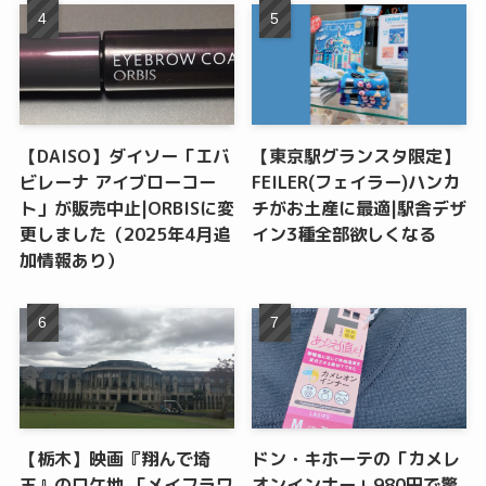
【DAISO】ダイソー「エバ
【東京駅グランスタ限定】
ビレーナ アイブローコー
FEILER(フェイラー)ハンカ
ト」が販売中止|ORBISに変
チがお土産に最適|駅舎デザ
更しました（2025年4月追
イン3種全部欲しくなる
加情報あり）
【栃木】映画『翔んで埼
ドン・キホーテの「カメレ
玉』のロケ地 「メイフラワ
オンインナー」980円で驚