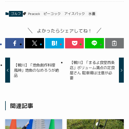
ゴルフ
Peacock
ピーコック
アイスパック
氷嚢
よかったらシェアしてね！
【鴨川】「まるよ食堂西条
【鴨川】「地魚創作料理
店」ボリューム満点の定食
風神」地魚のなめろうが絶
屋さん 駐車場は注意が必
品
要
関連記事