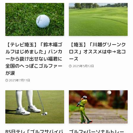
【テレビ埼玉】「鈴木福ゴ
【埼玉】「川越グリーンク
ルフはじめました」バンカ
ロス」オススメは中→北コ
ーから抜け出せない福君に
ース
全国のへっぽこゴルファー
2025年5月12日
が涙
2025年7月11日
BS日テレ「ゴルフサバイバ
ゴルフ×パーソナルトレー